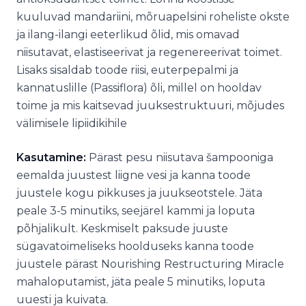
kuuluvad mandariini, mõruapelsini roheliste okste
ja ilang-ilangi eeterlikud õlid, mis omavad
niisutavat, elastiseerivat ja regenereerivat toimet.
Lisaks sisaldab toode riisi, euterpepalmi ja
kannatuslille (Passiflora) õli, millel on hooldav
toime ja mis kaitsevad juuksestruktuuri, mõjudes
välimisele lipiidikihile
Kasutamine:
Pärast pesu niisutava šampooniga
eemalda juustest liigne vesi ja kanna toode
juustele kogu pikkuses ja juukseotstele. Jäta
peale 3-5 minutiks, seejärel kammi ja loputa
põhjalikult. Keskmiselt paksude juuste
sügavatoimeliseks hoolduseks kanna toode
juustele pärast Nourishing Restructuring Miracle
mahaloputamist, jäta peale 5 minutiks, loputa
uuesti ja kuivata.