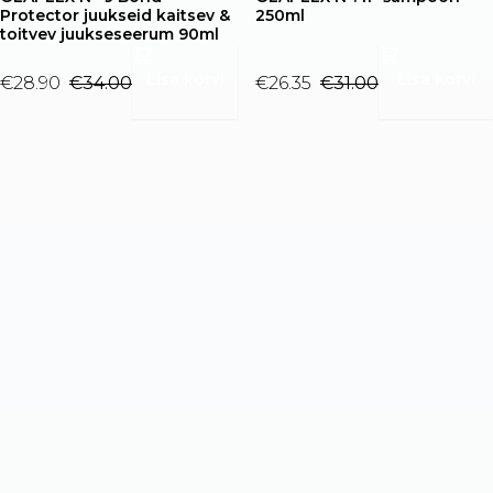
Protector juukseid kaitsev &
250ml
toitvev juukseseerum 90ml
Lisa korvi
Lisa korvi
€
28.90
€
34.00
€
26.35
€
31.00
Algne
Current
Algne
Current
hind
price
hind
price
oli:
is:
oli:
is:
€34.00.
€28.90.
€31.00.
€26.35.