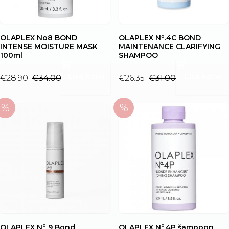
OLAPLEX No8 BOND
OLAPLEX Nº.4C BOND
INTENSE MOISTURE MASK
MAINTENANCE CLARIFYING
100ml
SHAMPOO
Lisa korvi
Lisa korvi
€
28.90
€
34.00
€
26.35
€
31.00
Algne
Current
Algne
Current
hind
price
hind
price
oli:
is:
oli:
is:
€34.00.
€28.90.
€31.00.
€26.35.
OLAPLEX N° 9 Bond
OLAPLEX N°.4P šampoon