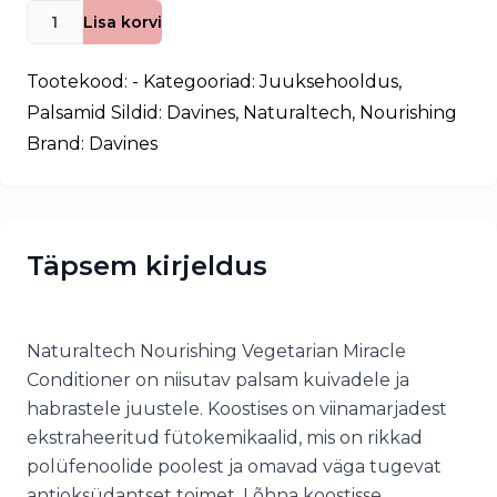
Davines
Lisa korvi
Naturaltech
NOURISHING
Tootekood:
-
Kategooriad:
Juuksehooldus
,
vegetarian
Palsamid
Sildid:
Davines
,
Naturaltech
,
Nourishing
miracle
Brand:
Davines
palsam
kogus
Täpsem kirjeldus
Naturaltech Nourishing Vegetarian Miracle
Conditioner on niisutav palsam kuivadele ja
habrastele juustele. Koostises on viinamarjadest
ekstraheeritud fütokemikaalid, mis on rikkad
polüfenoolide poolest ja omavad väga tugevat
antioksüdantset toimet. Lõhna koostisse