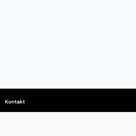
Kontakt
(+372) 56 222 200
info@ilusalong.ee
Tartu mnt 84A, Tallinn, 10112