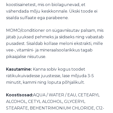
koostisainetest, mis on biolagunevad, et
vähendada mõju keskkonnale. Ükski toode ei
sisalda sulfaate ega parabeene.
MOMO/conditioner on sügavniisutav palsam, mis
jätab juuksed pehmeks ja siidiseks ning vabastab
pusadest. Sisaldab kollase meloni ekstrakti, mille
vee-, vitamiini- ja mineraalsoolarikkus tagab
pikaajalise niisutuse.
Kasutamine:
Kanna sobiv kogus toodet
rätikukuivadesse juustesse, lase mõjuda 3-5
minutit, kammi ning loputa põhjalikult.
Koostisosad:
AQUA / WATER / EAU, CETEARYL
ALCOHOL, CETYL ALCOHOL, GLYCERYL
STEARATE, BEHENTRIMONIUM CHLORIDE, C12-