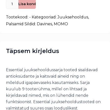
Davines
Lisa korvi
MOMO
palsam
Tootekood:
-
Kategooriad:
Juuksehooldus
,
kogus
Palsamid
Sildid:
Davines
,
MOMO
Täpsem kirjeldus
Essential juuksehooldussarja tooted sisaldavad
antioksüdante ja kaitsvaid aineid ning on
mõeldud igapäevaseks kasutamiseks. Sarja
kuulub 9 tooterühma, millel on lihtsad ja
kirjeldavad nimed, mis on lühendid nende
funktsioonist. Essential juuksehooldustooted on
valmistatud suures osas looduslikest